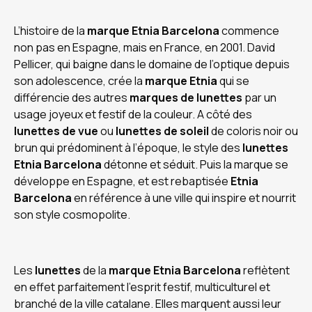
L’histoire de la
marque Etnia Barcelona
commence
non pas en Espagne, mais en France, en 2001. David
Pellicer, qui baigne dans le domaine de l’optique depuis
son adolescence, crée la
marque Etnia
qui se
différencie des autres
marques de lunettes
par un
usage joyeux et festif de la couleur. A côté des
lunettes de vue
ou
lunettes de soleil
de coloris noir ou
brun qui prédominent à l’époque, le style des
lunettes
Etnia Barcelona
détonne et séduit. Puis la marque se
développe en Espagne, et est rebaptisée
Etnia
Barcelona
en référence à une ville qui inspire et nourrit
son style cosmopolite.
Les
lunettes
de la
marque Etnia Barcelona
reflètent
en effet parfaitement l’esprit festif, multiculturel et
branché de la ville catalane. Elles marquent aussi leur