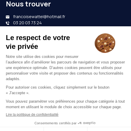
Nous trouver
francoisewattel@hotmail.fr
03 20 03 73 24
Nous contacter
Votre opticien proche de vous
Opticien Halluin
Opticien Mouvaux
Opticien Roncq
Opticien Tourcoing
Opticien Wattrelos
Mentions légales
CGU
Politique de confidentialité